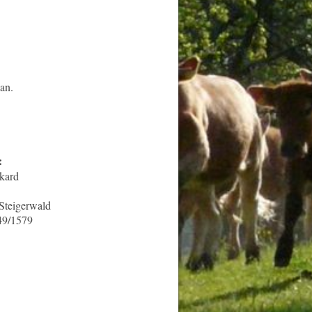
an.
:
ard
teigerwald
/1579