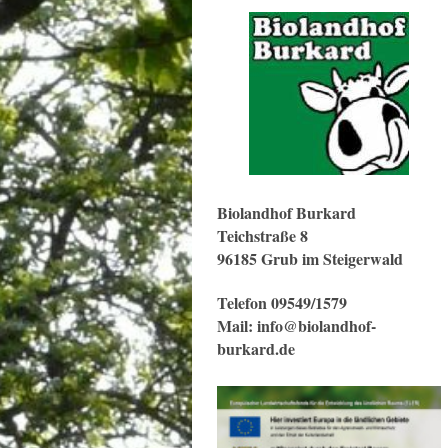
Biolandhof Burkard
Teichstraße 8
96185 Grub im Steigerwald
Telefon 09549/1579
Mail: info@biolandhof-
burkard.de