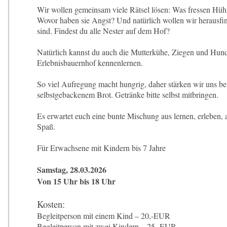
Wir wollen gemeinsam viele Rätsel lösen: Was fressen Hüh
Wovor haben sie Angst? Und natürlich wollen wir herausfin
sind. Findest du alle Nester auf dem Hof?
Natürlich kannst du auch die Mutterkühe, Ziegen und Hun
Erlebnisbauernhof kennenlernen.
So viel Aufregung macht hungrig, daher
stärken wir uns bei
selbstgebackenem Brot. Getränke bitte selbst mitbringen.
Es erwartet euch eine bunte Mischung aus lernen, erleben, ar
Spaß.
Für Erwachsene mit Kindern bis 7 Jahre
Samstag, 28.03.2026
Von 15 Uhr bis 18 Uhr
Kosten:
Begleitperson mit einem Kind – 20,-EUR
Begleitperson mit zwei Kindern – 25,-EUR